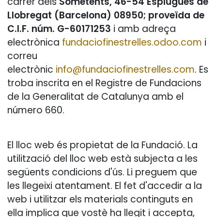
carrer dels
Sometents, 46-54 Esplugues de
Llobregat (Barcelona) 08950; proveïda de
C.I.F. núm. G-60171253
i amb adreça
electrònica
fundaciofinestrelles.odoo.com
i
correu
electrònic
info@fundaciofinestrelles.com
. Es
troba inscrita en el Registre de Fundacions
de la Generalitat de Catalunya amb el
número 660.
El lloc web és propietat de la Fundació. La
utilització del lloc web està subjecta a les
següents condicions d'ús. Li preguem que
les llegeixi atentament. El fet d'accedir a la
web i utilitzar els materials continguts en
ella implica que vostè ha llegit i accepta,