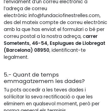
l’enviament d’un correu electrònic a
l’adreça de correu
electrònic
info@fundaciofinestrelles.com
,
des del mateix compte de correu electrònic
amb la que has enviat el formulari o bé per
correu postal a la nostra adreça, c
arrer
Sometents, 46-54, Esplugues de Llobregat
(Barcelona) 08950
, identificant-te
legalment.
5.- Quant de temps
emmagatzemem les dades?
Tu pots accedir a les teves dades i
sol·licitar la seva rectificació o que les
eliminem en qualsevol moment, però per
norma general els terminis