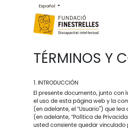
Ir al contenido
Español
Fundación Finestrelles
¿Qué hacemos?
TÉRMINOS Y 
1. INTRODUCCIÓN
El presente documento, junto con 
el uso de esta página web y la co
(en adelante, el “Usuario") que le
(en adelante, “Política de Privacid
usted consiente quedar vinculado p