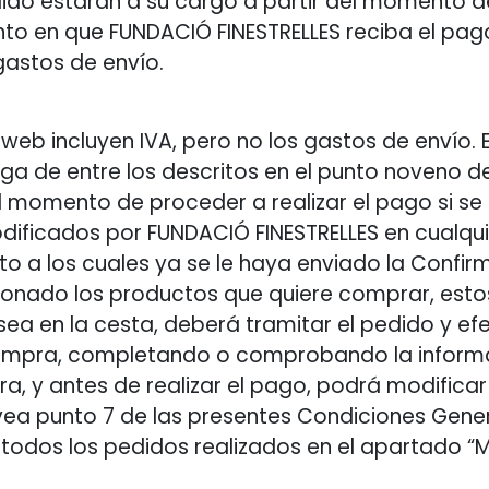
dido estarán a su cargo a partir del momento de
to en que FUNDACIÓ FINESTRELLES reciba el pag
gastos de envío.
web incluyen IVA, pero no los gastos de envío. E
ega de entre los descritos en el punto noveno 
 momento de proceder a realizar el pago si se el
odificados por FUNDACIÓ FINESTRELLES en cualq
to a los cuales ya se le haya enviado la Confi
ionado los productos que quiere comprar, esto
a en la cesta, deberá tramitar el pedido y efe
compra, completando o comprobando la informa
, y antes de realizar el pago, podrá modificar
 vea punto 7 de las presentes Condiciones Gener
e todos los pedidos realizados en el apartado 