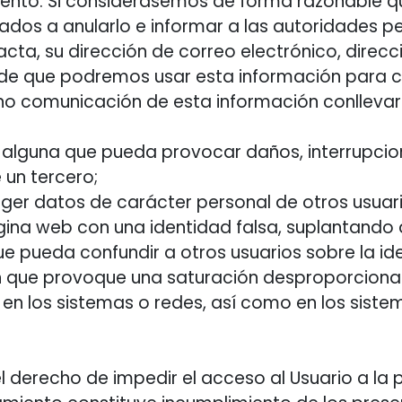
udulento. Si considerásemos de forma razonable
ados a anularlo e informar a las autoridades pe
exacta, su dirección de correo electrónico, dire
 de que podremos usar esta información para co
a no comunicación de esta información conllevar
 alguna que pueda provocar daños, interrupcion
 un tercero;
oger datos de carácter personal de otros usuar
ágina web con una identidad falsa, suplantando a 
ue pueda confundir a otros usuarios sobre la id
ión que provoque una saturación desproporciona
 en los sistemas o redes, así como en los sist
l derecho de impedir el acceso al Usuario a la