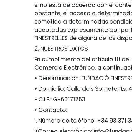
si no está de acuerdo con el con
obstante, el acceso a determinado
sometido a determinadas condicio
aceptadas expresamente por parte 
FINESTRELLES de alguna de las dis
2. NUESTROS DATOS ​
En cumplimiento del artículo 10 de l
Comercio Electrónico, a continuaci
• Denominación: FUNDACIÓ FINESTR
• Domicilio: Calle dels Sometents,
• C.I.F.: G-60171253
• Contacto:
i. Número de teléfono: +34 93 371 
ii.Correo electrónico: info@fundaci